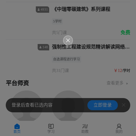
《中瑞零碳建筑》系列课程
4931
5学时
免费
共5门课
强制性工程建设规范精讲解读网络课
148
程（自选）
自选课程进行学习
共31门课
￥12
/学时
平台师资
查看更多
登录后查看已选内容
立即登录
何镜堂
肖绪文
任南琪
首页
学习
助教
我的
中国工程院院士、华南理工大学建筑学院院长
中国工程院院士
中国工程院院士