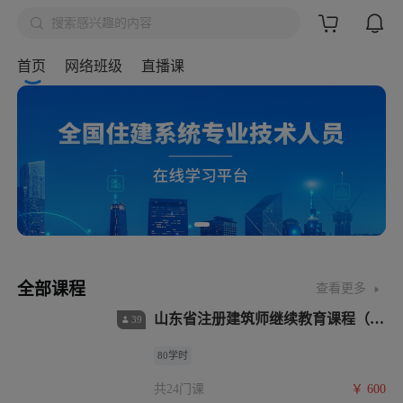

搜索感兴趣的内容
搜索
首页
网络班级
直播课
全部课程
查看更多
山东省注册建筑师继续教育课程（40
39
学时必修+40学时选修）
80学时
共24门课
￥
600