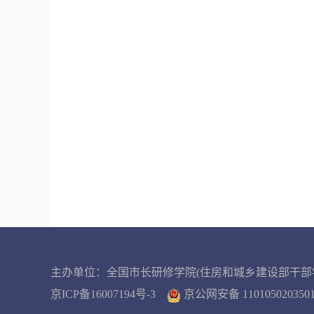
主办单位：全国市长研修学院(住房和城乡建设部干部
京ICP备16007194号-3
京公网安备 11010502035