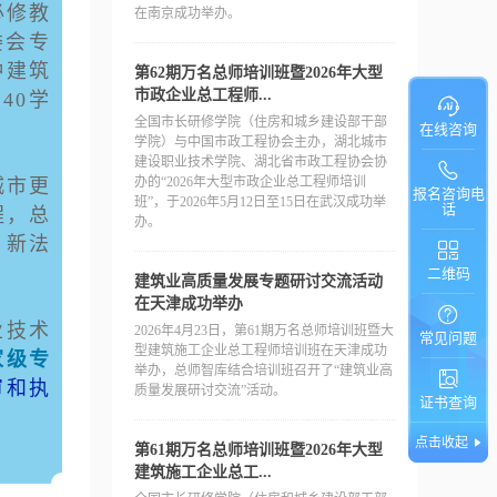
必修教
在南京成功举办。
委会专
种建筑
第62期万名总师培训班暨2026年大型
市政企业总工程师...
40学
全国市长研修学院（住房和城乡建设部干部
在线咨询
学院）与中国市政工程协会主办，湖北城市
建设职业技术学院、湖北省市政工程协会协
办的“2026年大型市政企业总工程师培训
城市更
报名咨询电
班”，于2026年5月12日至15日在武汉成功举
话
程，总
办。
、新法
二维码
建筑业高质量发展专题研讨交流活动
在天津成功举办
业技术
2026年4月23日，第61期万名总师培训班暨大
常见问题
型建筑施工企业总工程师培训班在天津成功
家级专
举办，总师智库结合培训班召开了“建筑业高
审和执
质量发展研讨交流”活动。
证书查询
点击收起
第61期万名总师培训班暨2026年大型
建筑施工企业总工...