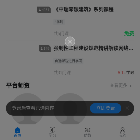
《中瑞零碳建筑》系列课程
4931
5学时
免费
共5门课
强制性工程建设规范精讲解读网络课
148
程（自选）
自选课程进行学习
共31门课
￥12
/学时
平台师资
查看更多
登录后查看已选内容
立即登录
何镜堂
肖绪文
任南琪
首页
学习
助教
我的
中国工程院院士、华南理工大学建筑学院院长
中国工程院院士
中国工程院院士