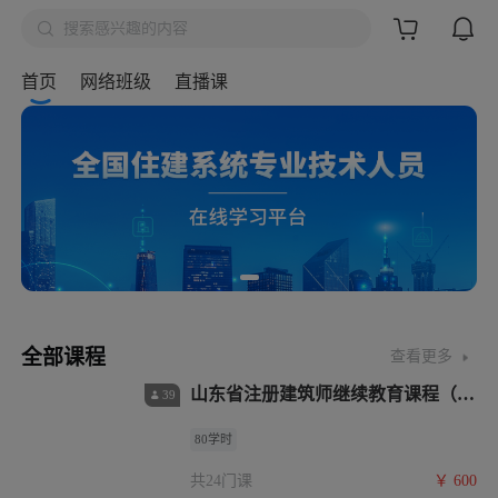

搜索感兴趣的内容
搜索
首页
网络班级
直播课
全部课程
查看更多
山东省注册建筑师继续教育课程（40
39
学时必修+40学时选修）
80学时
共24门课
￥
600