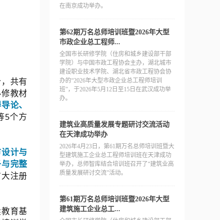
在南京成功举办。
第62期万名总师培训班暨2026年大型
市政企业总工程师...
全国市长研修学院（住房和城乡建设部干部
学院）与中国市政工程协会主办，湖北城市
建设职业技术学院、湖北省市政工程协会协
分，共有
办的“2026年大型市政企业总工程师培训
班”，于2026年5月12日至15日在武汉成功举
必修教材
办。
碍导论、
等5个方
建筑业高质量发展专题研讨交流活动
在天津成功举办
2026年4月23日，第61期万名总师培训班暨大
市设计与
型建筑施工企业总工程师培训班在天津成功
子与完整
举办，总师智库结合培训班召开了“建筑业高
质量发展研讨交流”活动。
广大注册
第61期万名总师培训班暨2026年大型
建筑施工企业总工...
续教育基